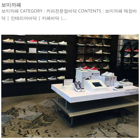
보미까페
보미까페 CATEGORY : 커피전문점바닥 CONTENTS : 보미까페 매장바
닥 | 인테리어바닥 | 카페바닥 |...