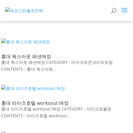
홍대 웍스아웃 패션매장
홍대 웍스아웃 패션매장 CATEGORY : 마이크로콘크리트토핑
CONTENTS : 홍대 웍스아웃...
홍대 라이즈호텔 worksout 매장
홍대 라이즈호텔 worksout 매장 CATEGORY : 마이크로플랜
CONTENTS : 라이즈호텔 worksout...