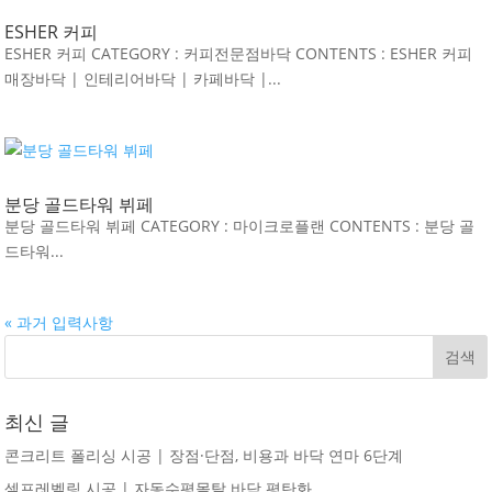
ESHER 커피
ESHER 커피 CATEGORY : 커피전문점바닥 CONTENTS : ESHER 커피
매장바닥 | 인테리어바닥 | 카페바닥 |...
분당 골드타워 뷔페
분당 골드타워 뷔페 CATEGORY : 마이크로플랜 CONTENTS : 분당 골
드타워...
« 과거 입력사항
최신 글
콘크리트 폴리싱 시공 | 장점·단점, 비용과 바닥 연마 6단계
셀프레벨링 시공 | 자동수평몰탈 바닥 평탄화