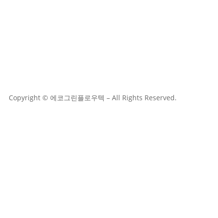
Copyright © 에코그린플로우텍 – All Rights Reserved.
전화문의