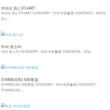
여의도 JILL STUART
여의도 JILL STUART CATEGORY : 마이크로플랜 CONTENTS : 여의도
JILL...
커피 로스터
커피 로스터 CATEGORY : 마이크로플랜 CONTENTS : 커피...
STARBUCKS 500호점
STARBUCKS 500호점 CATEGORY : 마이크로플랜 CONTENTS :
STARBUCKS...