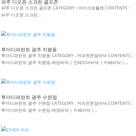
파주 디오픈 스크린 골프존
파주 디오픈 스크린 골프존 CATEGORY : 마이크로플랜 CONTENTS :
파주 디오픈 스크린...
투더디퍼런트 광주 치평동
투더디퍼런트 광주 치평동 CATEGORY : 커피전문점바닥 CONTENTS :
투더디퍼런트 광주 치평동 매장바닥 | 인테리어바닥 | 카페바닥 |...
투더디퍼런트 광주 수완점
투더디퍼런트 광주 수완점 CATEGORY : 커피전문점바닥 CONTENTS :
투더디퍼런트 광주 수완점 매장바닥 | 카페바닥 |...