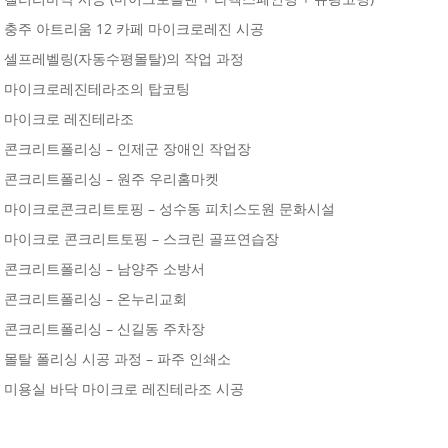
충주 아트리움 12 카페 마이크로레진 시공
셀프레벨링(자동수평몰탈)의 작업 과정
마이크로레진테라조의 탑코팅
마이크로 레진테라조
콘크리트폴리싱 – 인제군 장애인 작업장
콘크리트폴리싱 – 원주 우리홈마켓
마이크로콘크리트토핑 – 성수동 피치스도원 문화시설
마이크로 콘크리트토핑 – 스크린 골프연습장
콘크리트폴리싱 – 남양주 소방서
콘크리트폴리싱 – 온누리교회
콘크리트폴리싱 – 신길동 주차장
몰탈 폴리싱 시공 과정 – 파주 인쇄소
미용실 바닥 마이크로 레진테라조 시공