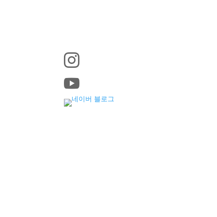


에코그린플로우텍 ㅣ 대표 : 정동석 ㅣ 사업자등록번호 :