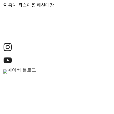
홍대 웍스아웃 패션매장


에코그린플로우텍 ㅣ 대표 : 정동석 ㅣ 사업자등록번호 : 5