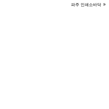
파주 인쇄소바닥

m
02-448-0024

010-2879-0024
툴6층D31)