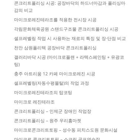
콘크리트폴리싱 시공: 공장바닥의 하드너마감과 폴리싱마
감의 비교
마이크로레진테라조를 적용한 전시장 시공
각림문화체육공원 스탠드구조물 콘크리트폴리싱 시공
셀프레벨링 작업 시 사용하는 재료의 특징 및 장·단점 비교
천안 삼원폴리텍 공장바닥 콘크리트폴리싱
갤러리바닥 시공 (마이크로플랜 + 라텍스페인팅 + 유광코
팅)
충주 아트리움 12 카페 마이크로레진 시공
셀프레벨링(자동수평몰탈)의 작업 과정
마이크로레진테라조의 탑코팅
마이크로 레진테라조
콘크리트폴리싱 – 인제군 장애인 작업장
콘크리트폴리싱 – 원주 우리홈마켓
마이크로콘크리트토핑 – 성수동 피치스도원 문화시설
마이크로 콘크리트토핑 – 스크린 골프연습장