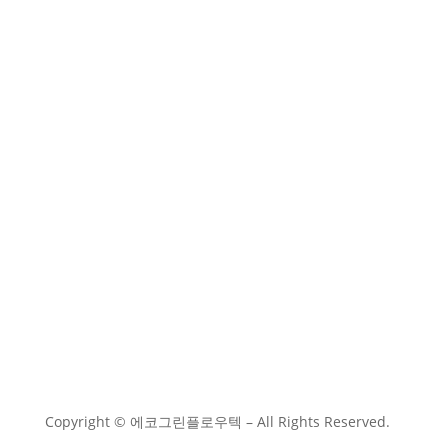

jdsidsg@naver.com

02-448-0024

010-2879-0024
Copyright © 에코그린플로우텍 – All Rights Reserved.