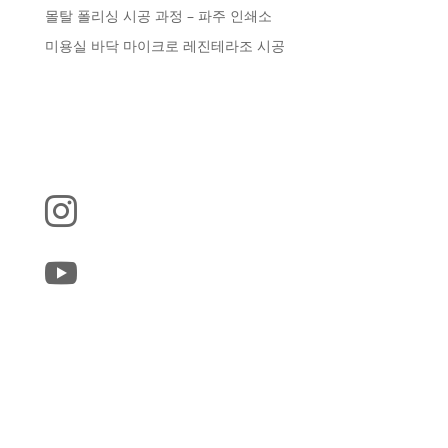
몰탈 폴리싱 시공 과정 – 파주 인쇄소
미용실 바닥 마이크로 레진테라조 시공



jdsidsg@naver.com