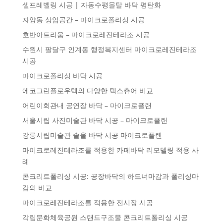
셀프레벨링 시공 | 자동수평몰탈 바닥 평탄화
자양동 상업공간 – 마이크로폴리싱 시공
호반아트리움 – 마이크로레진테라조 시공
수원시 팔달구 인계동 행정복지센터 마이크로레진테라조
시공
마이크로폴리싱 바닥 시공
에코그린플로우텍의 다양한 텍스츄어 비교
어린이회관내 공연장 바닥 – 마이크로플랜
서울시립 사진미술관 바닥 시공 – 마이크로플랜
강릉시립미술관 솔올 바닥 시공 마이크로플랜
마이크로레진테라조를 적용한 카페바닥 리모델링 적용 사
례
콘크리트폴리싱 시공: 공장바닥의 하드너마감과 폴리싱마
감의 비교
마이크로레진테라조를 적용한 전시장 시공
각림문화체육공원 스탠드구조물 콘크리트폴리싱 시공