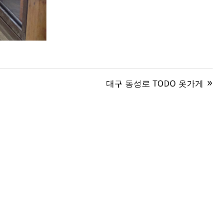
대구 동성로 TODO 옷가게

m
02-448-0024

010-2879-0024