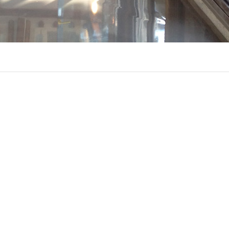

jdsidsg@naver.co