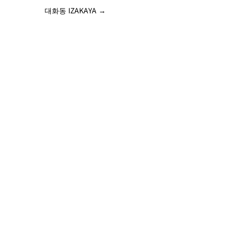
대화동 IZAKAYA
→

m
02-448-0024

010-2879-0024
 10 (가든파이브툴6층D31)