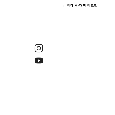
←
이대 하자 메이크업


에코그린플로우텍 ㅣ 대표 : 정동석 ㅣ 사업