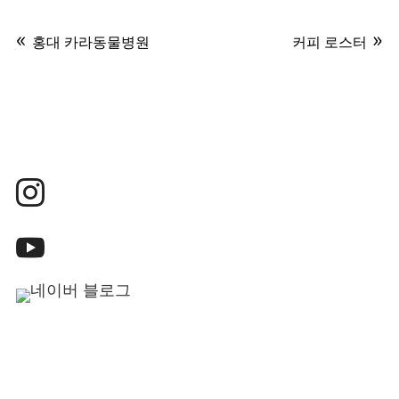
홍대 카라동물병원
커피 로스터



jdsidsg@naver.com
02-448-0024