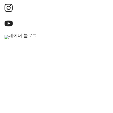



jdsidsg@naver.com

02-448-0024

010-2879-0024