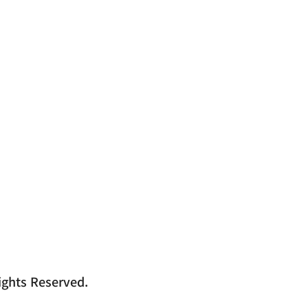

jdsidsg@naver.co
자등록번호 : 504-23-01121 ㅣ 서울시 송파구 충민로
hts Reserved.