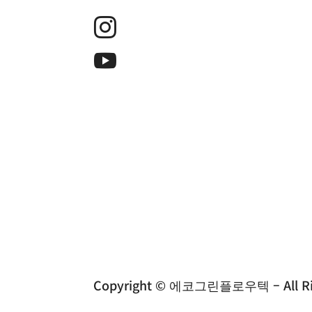


에코그린플로우텍 ㅣ 대표 : 정동석 ㅣ 사업
Copyright © 에코그린플로우텍 – All Rig