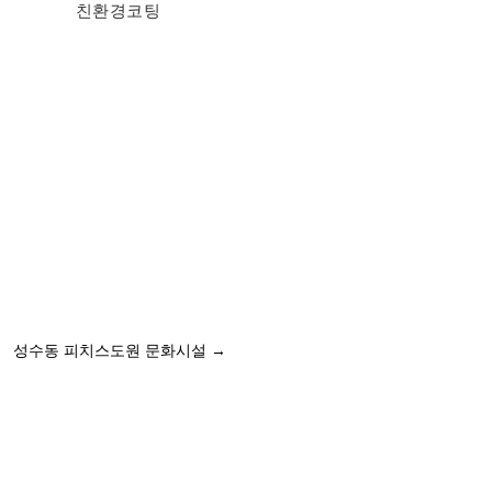
친환경코팅
성수동 피치스도원 문화시설
→