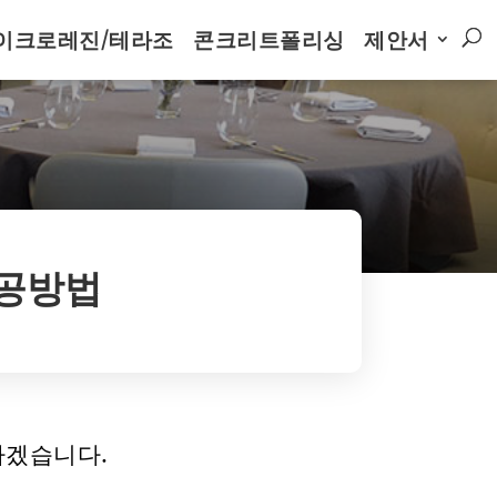
이크로레진/테라조
콘크리트폴리싱
제안서
공방법
하겠습니다.