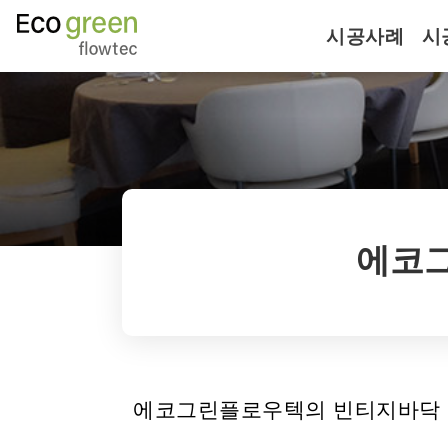
시공사례
시
에코
에코그린플로우텍의 빈티지바닥 만