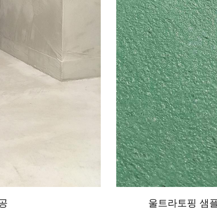
공
울트라토핑 샘플